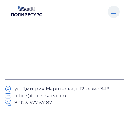
Главная
/
Спецодежда
/
Летняя спецодежда
/
Костюм «Корпус» (куртка+п/к) тк. смесовая
65/35, пл. 240 г/м2, цв. т.серый/черный/
красный
ул. Дмитрия Мартынова д. 12, офис 3-19
office@poliresurs.com
8-923-577-57 87